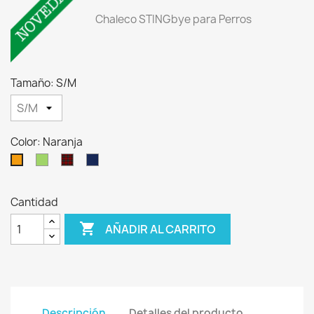
Chaleco STINGbye para Perros
Tamaño: S/M
Color: Naranja
Verde
Escocés
Azul
Naranja
Marino
Cantidad

AÑADIR AL CARRITO
Descripción
Detalles del producto