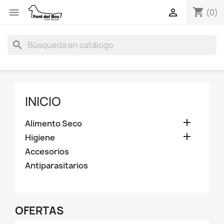
shopping_cart


(0)
search
INICIO

Alimento Seco

Higiene
Accesorios
Antiparasitarios
OFERTAS