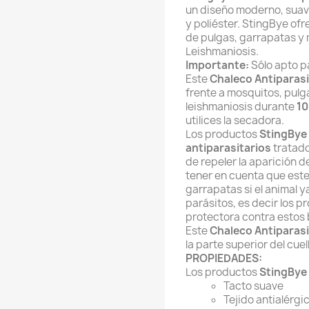
un diseño moderno, suav
y poliéster. StingBye of
de pulgas, garrapatas y 
Leishmaniosis.
Importante:
Sólo apto p
Este
Chaleco Antiparasi
frente a mosquitos, pulg
leishmaniosis durante
10
utilices la secadora.
Los productos
StingBye
antiparasitarios
tratado
de repeler la aparición 
tener en cuenta que este
garrapatas si el animal y
parásitos, es decir los 
protectora contra estos 
Este
Chaleco Antiparasi
la parte superior del cue
PROPIEDADES:
Los productos
StingBye
Tacto suave
Tejido antialérgi