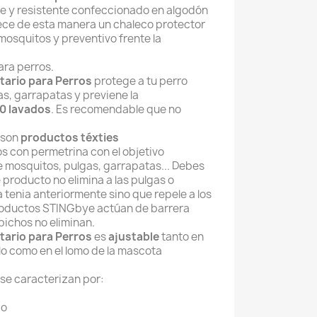
e y resistente confeccionado en algodón
rece de esta manera un chaleco protector
mosquitos y preventivo frente la
ara perros.
tario para Perros
protege a tu perro
as, garrapatas y previene la
0 lavados
. Es recomendable que no
son
productos téxties
s con permetrina con el objetivo
de mosquitos, pulgas, garrapatas... Debes
 producto no elimina a las pulgas o
a tenia anteriormente sino que repele a los
productos STINGbye actúan de barrera
bichos no eliminan.
tario para Perros
es
ajustable
tanto en
llo como en el lomo de la mascota
se caracterizan por:
co