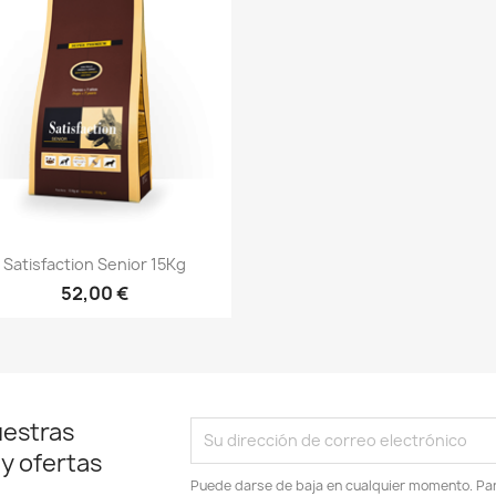
Vista rápida

Satisfaction Senior 15Kg
52,00 €
uestras
 y ofertas
Puede darse de baja en cualquier momento. Para