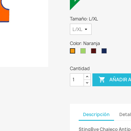
Tamaño: L/XL
Color: Naranja
Verde
Escocés
Azul
Naranja
Marino
Cantidad

AÑADIR 
Descripción
Detal
StingBye Chaleco Antip