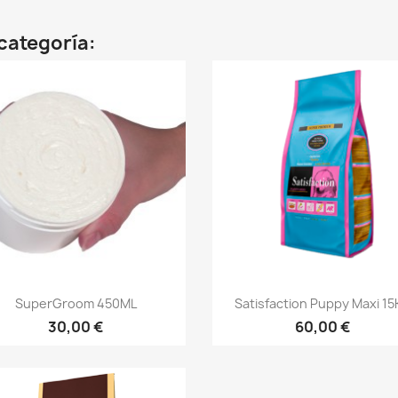
categoría:
Vista rápida
Vista rápida


SuperGroom 450ML
Satisfaction Puppy Maxi 15
30,00 €
60,00 €