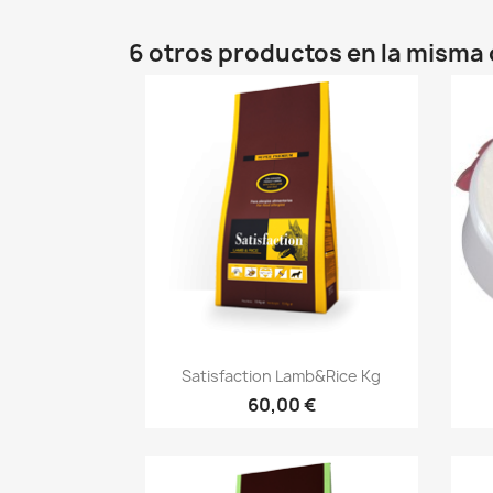
6 otros productos en la misma 
Vista rápida

Satisfaction Lamb&Rice Kg
60,00 €