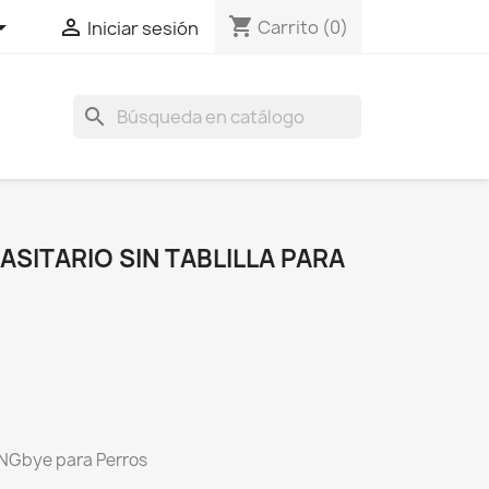
shopping_cart


Carrito
(0)
Iniciar sesión
search
SITARIO SIN TABLILLA PARA
NGbye para Perros