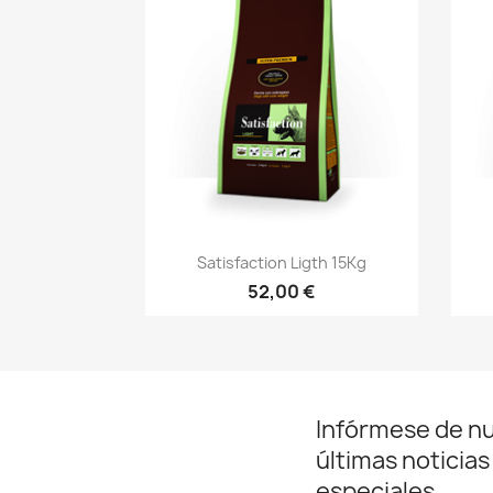
Vista rápida

Satisfaction Ligth 15Kg
52,00 €
Infórmese de n
últimas noticias
especiales