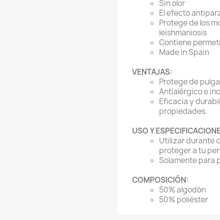
Sin olor
El efecto antipar
Protege de los mo
leishmaniosis
Contiene permet
Made in Spain
VENTAJAS:
Protege de pulga
Antialérgico e ino
Eficacia y durabi
propiedades.
USO Y ESPECIFICACIONE
Utilizar durante c
proteger a tu per
Solamente para p
COMPOSICIÓN:
50% algodón
50% poliéster