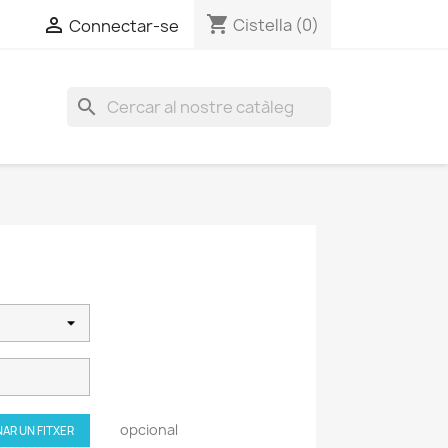
shopping_cart


Cistella
(0)
Connectar-se
search
opcional
AR UN FITXER