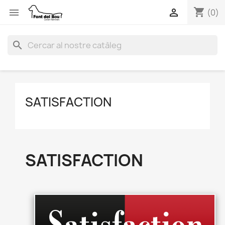
shopping_cart


(0)
search
SATISFACTION
SATISFACTION