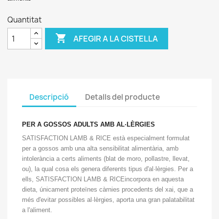
Quantitat

AFEGIR A LA CISTELLA
Descripció
Detalls del producte
PER A GOSSOS ADULTS AMB AL·LÈRGIES
SATISFACTION LAMB & RICE està especialment formulat
per a gossos amb una alta sensibilitat alimentària, amb
intolerància a certs aliments (blat de moro, pollastre, llevat,
ou), la qual cosa els genera diferents tipus d'al·lèrgies. Per a
ells, SATISFACTION LAMB & RICEincorpora en aquesta
dieta, únicament proteïnes càrnies procedents del xai, que a
més d'evitar possibles al·lèrgies, aporta una gran palatabilitat
a l'aliment.