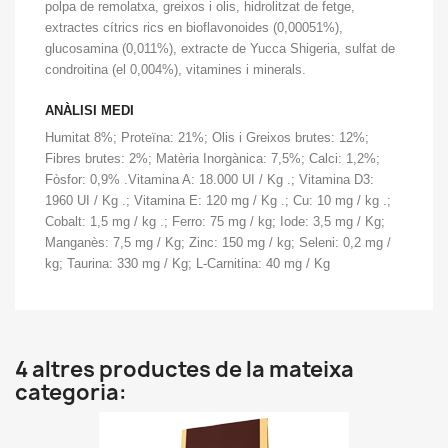
polpa de remolatxa, greixos i olis, hidrolitzat de fetge,
extractes cítrics rics en bioflavonoides (0,00051%),
glucosamina (0,011%), extracte de Yucca Shigeria, sulfat de
condroitina (el 0,004%), vitamines i minerals.
ANÀLISI MEDI
Humitat 8%; Proteïna: 21%; Olis i Greixos brutes: 12%;
Fibres brutes: 2%; Matèria Inorgànica: 7,5%; Calci: 1,2%;
Fòsfor: 0,9% .Vitamina A: 18.000 UI / Kg .; Vitamina D3:
1960 UI / Kg .; Vitamina E: 120 mg / Kg .; Cu: 10 mg / kg .;
Cobalt: 1,5 mg / kg .; Ferro: 75 mg / kg; Iode: 3,5 mg / Kg;
Manganès: 7,5 mg / Kg; Zinc: 150 mg / kg; Seleni: 0,2 mg /
kg; Taurina: 330 mg / Kg; L-Carnitina: 40 mg / Kg
4 altres productes de la mateixa
categoria: