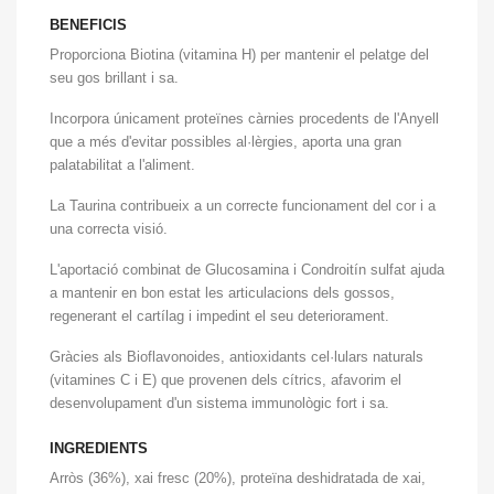
BENEFICIS
Proporciona Biotina (vitamina H) per mantenir el pelatge del
seu gos brillant i sa.
Incorpora únicament proteïnes càrnies procedents de l'Anyell
que a més d'evitar possibles al·lèrgies, aporta una gran
palatabilitat a l'aliment.
La Taurina contribueix a un correcte funcionament del cor i a
una correcta visió.
L'aportació combinat de Glucosamina i Condroitín sulfat ajuda
a mantenir en bon estat les articulacions dels gossos,
regenerant el cartílag i impedint el seu deteriorament.
Gràcies als Bioflavonoides, antioxidants cel·lulars naturals
(vitamines C i E) que provenen dels cítrics, afavorim el
desenvolupament d'un sistema immunològic fort i sa.
INGREDIENTS
Arròs (36%), xai fresc (20%), proteïna deshidratada de xai,