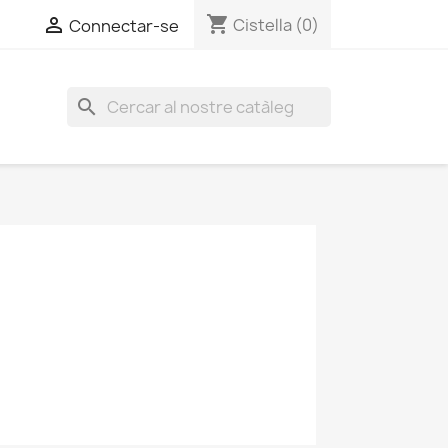
shopping_cart


Cistella
(0)
Connectar-se
search