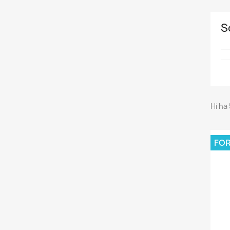
S
Hi ha
FOR