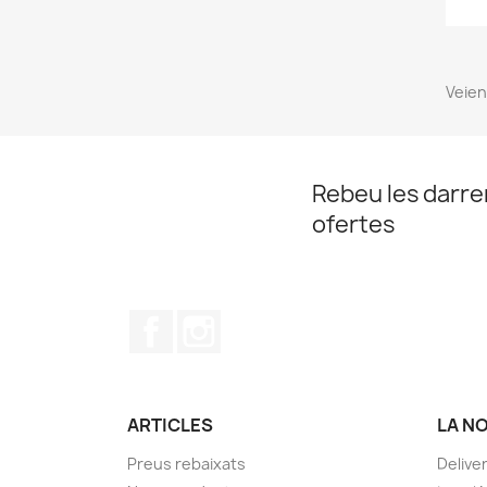
Veient
Rebeu les darrer
ofertes
Facebook
Instagram
ARTICLES
LA N
Preus rebaixats
Delive