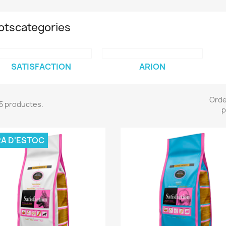
otscategories
SATISFACTION
ARION
Ord
 5 productes.
p
A D'ESTOC