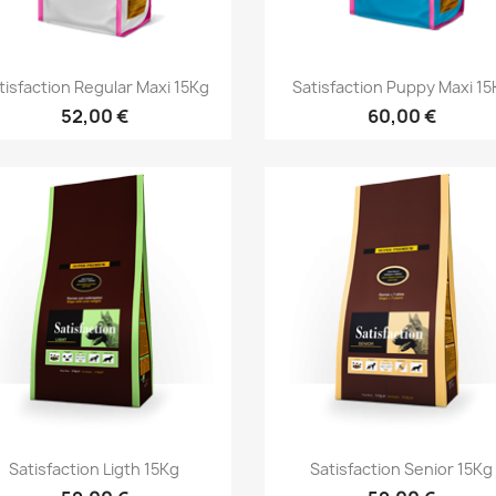
Vista ràpida
Vista ràpida


tisfaction Regular Maxi 15Kg
Satisfaction Puppy Maxi 15
52,00 €
60,00 €
Vista ràpida
Vista ràpida


Satisfaction Ligth 15Kg
Satisfaction Senior 15Kg