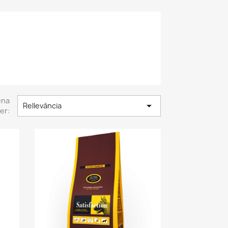
ena

Rellevància
er: