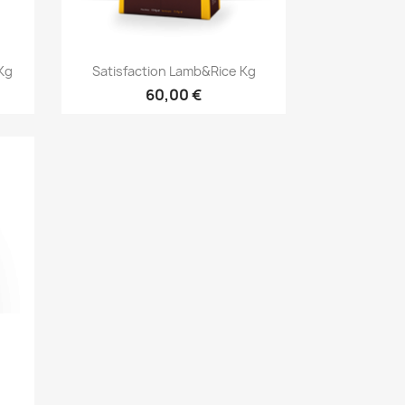
Vista ràpida

Kg
Satisfaction Lamb&Rice Kg
60,00 €