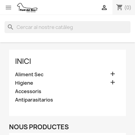
shopping_cart


(0)
search
INICI

Aliment Sec

Higiene
Accessoris
Antiparasitarios
NOUS PRODUCTES