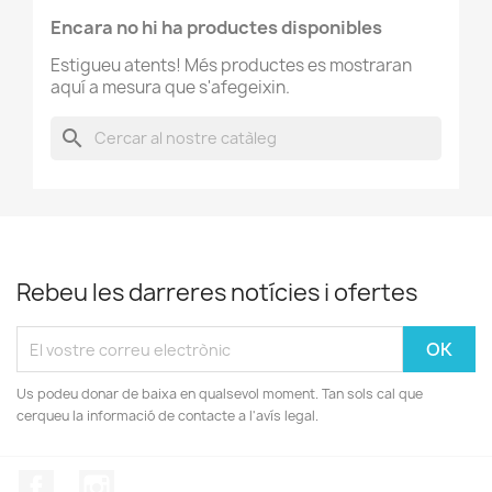
Encara no hi ha productes disponibles
Estigueu atents! Més productes es mostraran
aquí a mesura que s'afegeixin.
search
Rebeu les darreres notícies i ofertes
Us podeu donar de baixa en qualsevol moment. Tan sols cal que
cerqueu la informació de contacte a l'avís legal.
Facebook
Instagram