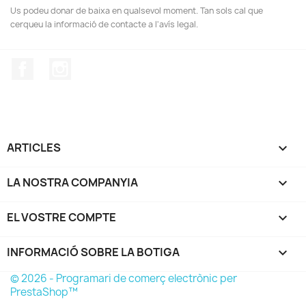
Us podeu donar de baixa en qualsevol moment. Tan sols cal que
cerqueu la informació de contacte a l'avís legal.
Facebook
Instagram
ARTICLES

LA NOSTRA COMPANYIA

EL VOSTRE COMPTE

INFORMACIÓ SOBRE LA BOTIGA
keyboard_arrow_down
© 2026 - Programari de comerç electrònic per
PrestaShop™