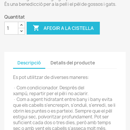
És una benedicció per a la pell i el pèl de gossos i gats.
Quantitat

AFEGIR A LA CISTELLA
Descripció
Detalls del producte
Es pot utilitzar de diverses maneres:
· Com condicionador. Després del
xampú, repartir per el pèl i no aclarir.
· Com a agent hidratant entre bany i bany evita
que els cabells s'encrespin, s'onduli, s'enredi, se li
obrin les puntes o es parteixi. Sempre que el pèl
estigui sec, polvoritzar profundament. Pot ser
suficient cada dos o tres dies, però amb temps
sec o amb vent els cabells s'asseca molt més.