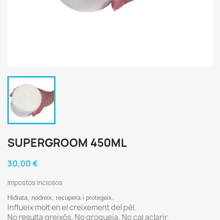
SUPERGROOM 450ML
30,00 €
Impostos inclosos
Hidrata, nodreix, recupera i protegeix.
Influeix molt en el creixement del pèl.
No resulta greixós. No grogueja. No cal aclarir.