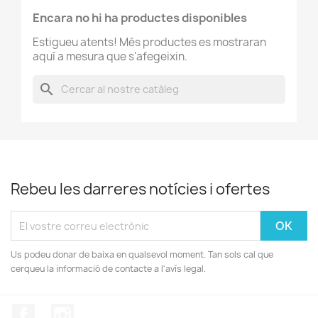
Encara no hi ha productes disponibles
Estigueu atents! Més productes es mostraran
aquí a mesura que s'afegeixin.
search
Rebeu les darreres notícies i ofertes
Us podeu donar de baixa en qualsevol moment. Tan sols cal que
cerqueu la informació de contacte a l'avís legal.
Facebook
Instagram