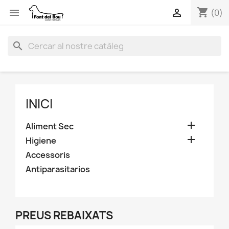
shopping_cart


(0)
search
INICI

Aliment Sec

Higiene
Accessoris
Antiparasitarios
PREUS REBAIXATS